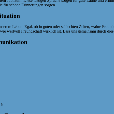
einem Jubiläum. Diese lustigen Sprüche sorgen für gute Laune und erinn
e für schöne Erinnerungen sorgen.
ituation
nserem Leben. Egal, ob in guten oder schlechten Zeiten, wahre Freunde 
, wie wertvoll Freundschaft wirklich ist. Lass uns gemeinsam durch d
munikation
sch