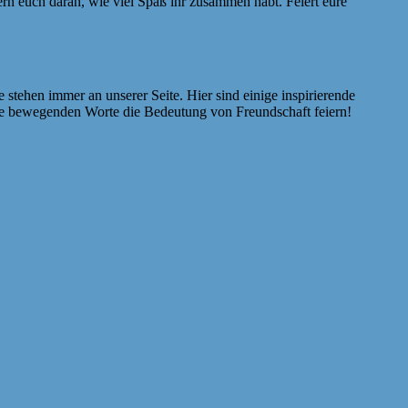
ern euch daran, wie viel Spaß ihr zusammen habt. Feiert eure
stehen immer an unserer Seite. Hier sind einige inspirierende
iese bewegenden Worte die Bedeutung von Freundschaft feiern!