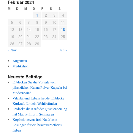
Februar 2024
M
D
M
D
F
S
S
1
2
3
4
5
6
7
8
9
10
11
12
13
14
15
16
17
18
19
20
21
22
23
24
25
26
27
28
29
« Nov.
Juli »
Allgemein
Medikation
Neueste Beiträge
Entdecken Sie die Vorteile von
pflanzlichen Kanna Pulver Kapseln bei
ModernMind
Vitalität und Lebensfreude: Entdecke
Kurkraft für dein Wohlbefinden
Entdecke die Kraft der Quantenheilung
mit Matrix-Inform Seminaren
Kopfschmerzen-frei: Natürliche
Lösungen für ein beschwerdefreies
Leben