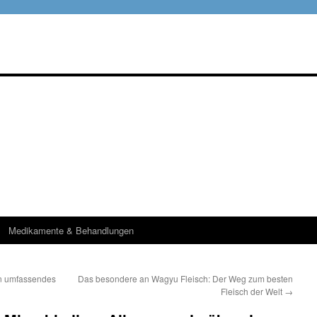
Medikamente & Behandlungen
in umfassendes
Das besondere an Wagyu Fleisch: Der Weg zum besten
Fleisch der Welt
→