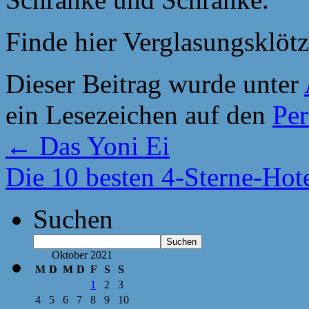
Finde hier Verglasungsklöt
Dieser Beitrag wurde unter
ein Lesezeichen auf den
Pe
←
Das Yoni Ei
Die 10 besten 4-Sterne-Hot
Suchen
Suchen
Oktober 2021
M
D
M
D
F
S
S
1
2
3
4
5
6
7
8
9
10