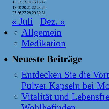
11
12
13
14
15
16
17
18
19
20
21
22
23
24
25
26
27
28
29
30
31
« Juli
Dez. »
Allgemein
Medikation
Neueste Beiträge
Entdecken Sie die Vor
Pulver Kapseln bei M
Vitalität und Lebensfr
Wohlbefinden