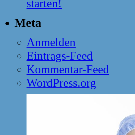
starten!
Meta
Anmelden
Eintrags-Feed
Kommentar-Feed
WordPress.org